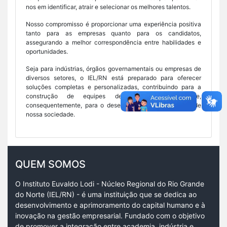
nos em identificar, atrair e selecionar os melhores talentos.
Nosso compromisso é proporcionar uma experiência positiva
tanto para as empresas quanto para os candidatos,
assegurando a melhor correspondência entre habilidades e
oportunidades.
Seja para indústrias, órgãos governamentais ou empresas de
diversos setores, o IEL/RN está preparado para oferecer
soluções completas e personalizadas, contribuindo para a
construção de equipes de alta performance e,
consequentemente, para o desenvolvimento sustentável de
nossa sociedade.
QUEM SOMOS
O Instituto Euvaldo Lodi - Núcleo Regional do Rio Grande
do Norte (IEL/RN) - é uma instituição que se dedica ao
desenvolvimento e aprimoramento do capital humano e à
inovação na gestão empresarial. Fundado com o objetivo
de promover a integração entre academia, indústria e